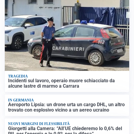
TRAGEDIA
Incidenti sul lavoro, operaio muore schiacciato da
alcune lastre di marmo a Carrara
IN GERMANIA
Aeroporto Lipsia: un drone urta un cargo DHL, un altro
trovato con esplosivo vicino a un aereo ucraino
NUOVI MARGINI DI FLESSIBILITÀ
Giorgetti alla Camera: “All’UE chiederemo lo 0,6% del
PIL per l’energia e lo 0,9% per la difesa”