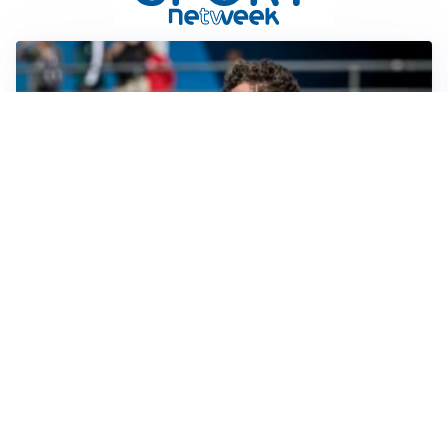
CALCIOMERCATO
Cagliari, il caso Esposito continua. Intanto arriva
Maldini
CALCIOMERCATO
Napoli, il solito Lukaku: non si presenta in ritiro, è