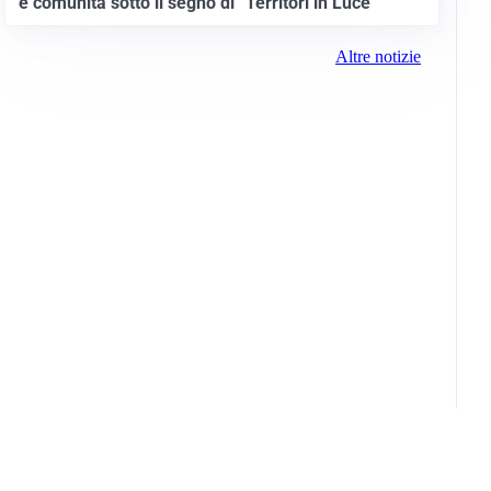
e comunità sotto il segno di “Territori in Luce”
Altre notizie