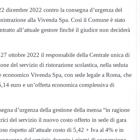
il 22 dicembre 2022 contro la consegna d’urgenza del
ministrazione alla Vivenda Spa. Così il Comune è stato
ontratto all’attuale gestore finché il giudice non deciderà
27 ottobre 2022 il responsabile della Centrale unica di
e del servizio di ristorazione scolastica, nella seduta
ore economico Vivenda Spa, con sede legale a Roma, che
a 5,14 euro e un’offerta economica complessiva di
egna d’urgenza della gestione della mensa “in ragione
trici del servizio il nuovo costo offerto in sede di gara
so rispetto all’attuale costo di 5,42 + Iva al 4% e in
i consegna del servizio durante i giorni di sospensione