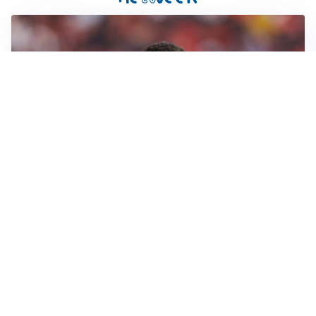
AFFARE IN CHIUSURA
Barcellona, colpo Rodri: battuto il Real Madrid
MOTIVATO
Douglas Luiz dice no all’Everton e punta sulla
Juventus
RIENTRO A RILENTO