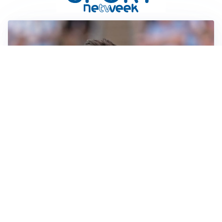
IL NOME NUOVO
Napoli, Musso resta un’opzione per la porta
TITOLARE IN CAMPIONATO
Inter, tocca a Pio Esposito: Chivu gli affida l’attacco
LE PAROLE