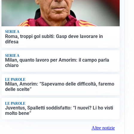
SERIE A
Roma, troppi gol subiti: Gasp deve lavorare in
difesa
SERIE A
Milan, quanto lavoro per Amorim: il campo parla
chiaro
LE PAROLE
Milan, Amorim: “Sapevamo delle difficoltà, faremo
delle scelte”
LE PAROLE
Juventus, Spalletti soddisfatto: “I nuovi? Li ho visti
molto bene”
Altre notizie