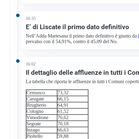
16:35
E’ di Liscate il primo dato definitivo
Nell’Adda Martesana il primo dato definitivo è giunto da
prevalso con il 54,91%, contro il 45,09 del No.
16:02
Il dettaglio delle affluenze in tutti i C
La tabella che riporta le affluenze in tutti i Comuni coper
Cernusco
73,32
Carugate
66,15
Brugherio
64,91
Cologno
61,52
Vimodrone
70,62
Segrate
70,18
Inzago
66,63
Pioltello
59,88