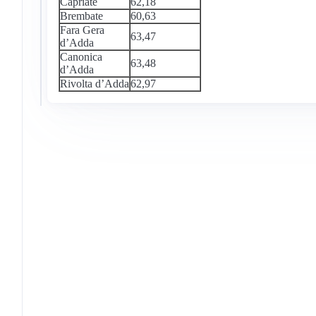
Capriate
62,18
Brembate
60,63
Fara Gera
63,47
d’Adda
Canonica
63,48
d’Adda
Rivolta d’Adda
62,97