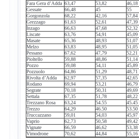
Fara Gera d’Adda
63,47
53,82
46,18
Gessate
66,48
45
55
Gorgonzola
68,22
42,16
57,84
Grezzago
61,63
52,61
47,39
Inzago
66,63
47,68
52,32
Liscate
63,76
54,91
45,09
Masate
65,36
48,93
51,07
Melzo
63,83
48,95
51,05
Pessano
67,62
47,79
52,21
Pioltello
59,88
48,86
51,14
Pozzo
59,08
54,11
45,89
Pozzuolo
64,86
51,29
48,71
Rivolta d’Adda
62,97
57,35
42,65
Rodano
69,94
53,21
46,79
Segrate
70,18
50,31
49,69
Settala
67,35
51,78
48,22
Trezzano Rosa
63,24
54.55
45.45
Trezzo
64,29
46.50
53.50
Truccazzano
59,01
54,03
45,97
Vaprio
62,73
50,58
49,42
Vignate
66,59
46,62
53,38
Vimodrone
70,62
44,84
55,16