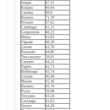
Settala
67,35
Rodano
69,94
Cassina
69,6
Bussero
71,59
Pessano
67,62
Cambiago
61,15
Gorgonzola
68,22
Melzo
63,83
Vignate
66,59
Liscate
63,76
Pozzuolo
64,86
Truccazzano
59,01
Cassano
64,32
Vaprio
62,73
Bellinzago
65,74
Gessate
66,48
Masate
65,36
Basiano
65,74
Pozzo
59,08
Trezzano
63,24
Grezzago
61,63
Trezzo
64,29