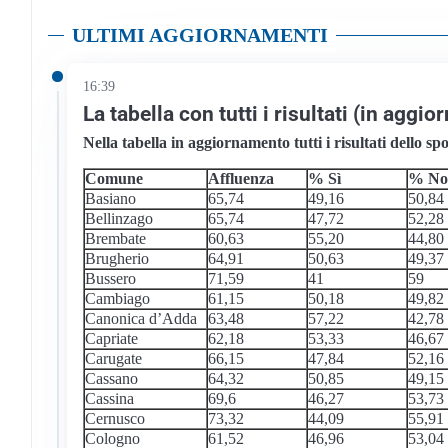
ULTIMI AGGIORNAMENTI
16:39
La tabella con tutti i risultati (in aggi
Nella tabella in aggiornamento tutti i risultati dello s
Comune
Affluenza
% Sì
% N
Basiano
65,74
49,16
50,84
Bellinzago
65,74
47,72
52,28
Brembate
60,63
55,20
44,80
Brugherio
64,91
50,63
49,37
Bussero
71,59
41
59
Cambiago
61,15
50,18
49,82
Canonica d’Adda
63,48
57,22
42,78
Capriate
62,18
53,33
46,67
Carugate
66,15
47,84
52,16
Cassano
64,32
50,85
49,15
Cassina
69,6
46,27
53,73
Cernusco
73,32
44,09
55,91
Cologno
61,52
46,96
53,04