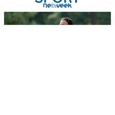
LE PAROLE
Milan, Amorim: “Sapevamo delle difficoltà, faremo
delle scelte”
LE PAROLE
Juventus, Spalletti soddisfatto: “I nuovi? Li ho visti
molto bene”