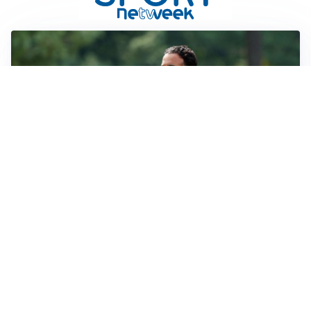
LE PAROLE
Milan, Amorim: “Sapevamo delle difficoltà, faremo
delle scelte”
LE PAROLE
Juventus, Spalletti soddisfatto: “I nuovi? Li ho visti
molto bene”