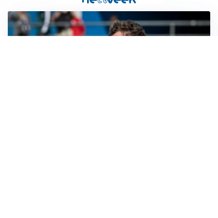
CALCIOMERCATO
Cagliari, il caso Esposito continua. Intanto arriva
Maldini
CALCIOMERCATO
Napoli, il solito Lukaku: non si presenta in ritiro, è
rottura