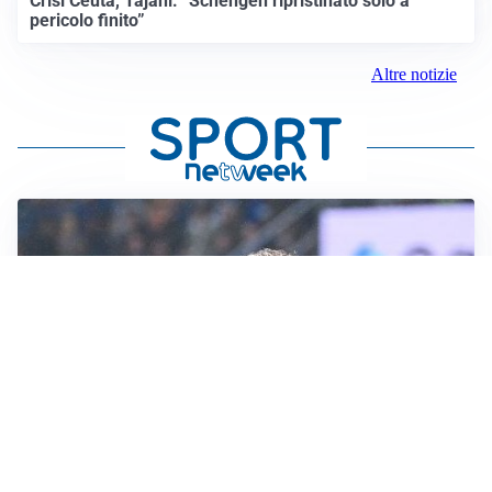
Crisi Ceuta, Tajani: “Schengen ripristinato solo a
pericolo finito”
Altre notizie