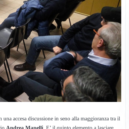
n una accesa discussione in seno alla maggioranza tra il
rio
Andrea Mapelli
. E’ il quinto elemento a lasciare