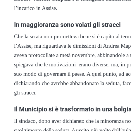
l’incarico in Assise.
In maggioranza sono volati gli stracci
Che la serata non prometteva bene si è capito al ter
l’Assise, ma riguardava le dimissioni di Andrea Mapell
aveva protocollate a metà novembre, abbinandole a un
spiegava che le motivazioni erano diverse, ma, in pri
suo modo di governare il paese. A quel punto, ad acc
dichiarando che avrebbe abbandonato la seduta, fac
gli stracci.
Il Municipio si è trasformato in una bolgi
Il sindaco, dopo aver dichiarato che la minoranza non 
svolgimento della seduta, è uscito più volte dall’aula,