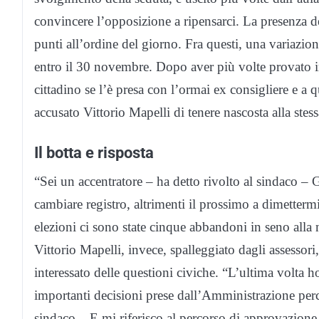
convincere l’opposizione a ripensarci. La presenza del
punti all’ordine del giorno. Fra questi, una variazion
entro il 30 novembre. Dopo aver più volte provato in
cittadino se l’è presa con l’ormai ex consigliere e a
accusato Vittorio Mapelli di tenere nascosta alla ste
Il botta e risposta
“Sei un accentratore – ha detto rivolto al sindaco – Già
cambiare registro, altrimenti il prossimo a dimettermi
elezioni ci sono state cinque abbandoni in seno alla
Vittorio Mapelli, invece, spalleggiato dagli assessori
interessato delle questioni civiche. “L’ultima volta ho
importanti decisioni prese dall’Amministrazione perc
sindaco – E mi riferisco al percorso di approvazione