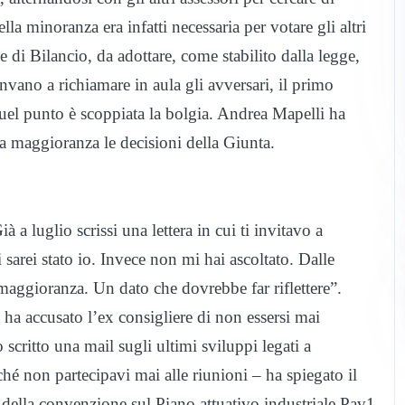
la minoranza era infatti necessaria per votare gli altri
e di Bilancio, da adottare, come stabilito dalla legge,
vano a richiamare in aula gli avversari, il primo
 quel punto è scoppiata la bolgia. Andrea Mapelli
ha
ssa maggioranza le decisioni della Giunta.
 a luglio scrissi una lettera in cui ti invitavo a
 sarei stato io. Invece non mi hai ascoltato. Dalle
 maggioranza. Un dato che dovrebbe far riflettere”.
, ha accusato l’ex consigliere di non essersi mai
 scritto una mail sugli ultimi sviluppi legati a
hé non partecipavi mai alle riunioni – ha spiegato il
 della convenzione sul Piano attuativo industriale Pav1,