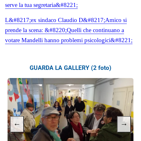
serve la tua segretaria&#8221;
L&#8217;ex sindaco Claudio D&#8217;Amico si
prende la scena: &#8220;Quelli che continuano a
votare Mandelli hanno problemi psicologici&#8221;
GUARDA LA GALLERY (2 foto)
←
→