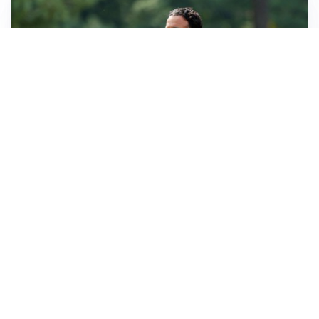
LE PAROLE
Milan, Amorim: “Sapevamo delle difficoltà, faremo
delle scelte”
LE PAROLE
Juventus, Spalletti soddisfatto: “I nuovi? Li ho visti
molto bene”
AMICHEVOLI
Il Milan crolla contro il Chelsea: 3-0 e prima sconfitta