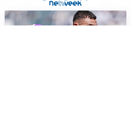
PUNTE IN MOVIMENTO
Effetto domino in attacco: Bologna, Fiorentina e
Parma si muovono
LE PAROLE
Jashari cambia pagina: “Con Amorim aria nuova al
Milan”