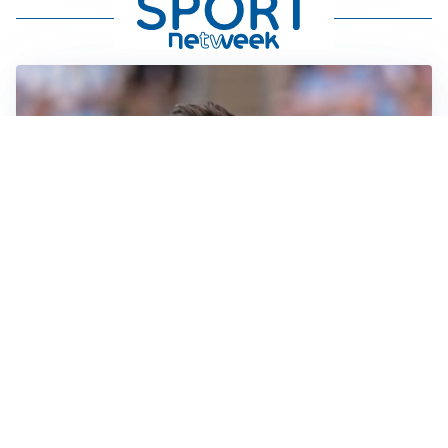
IL NOME NUOVO
Napoli, Musso resta un’opzione per la porta
TITOLARE IN CAMPIONATO
Inter, tocca a Pio Esposito: Chivu gli affida l’attacco