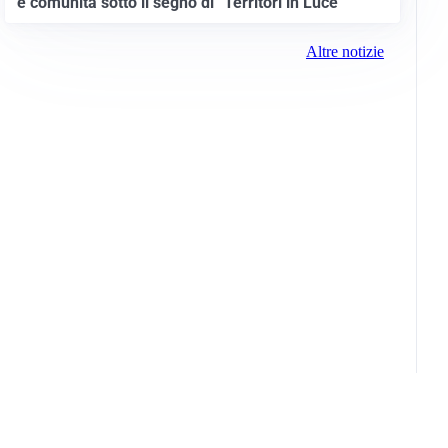
e comunità sotto il segno di “Territori in Luce”
Altre notizie