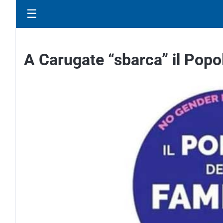
☰
A Carugate “sbarca” il Popol