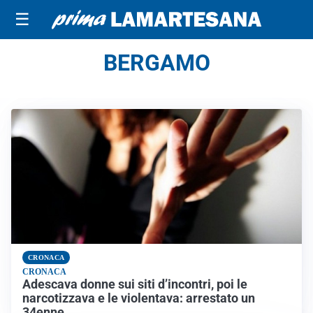
☰
BERGAMO
CRONACA
CRONACA
Adescava donne sui siti d’incontri, poi le
narcotizzava e le violentava: arrestato un
34enne