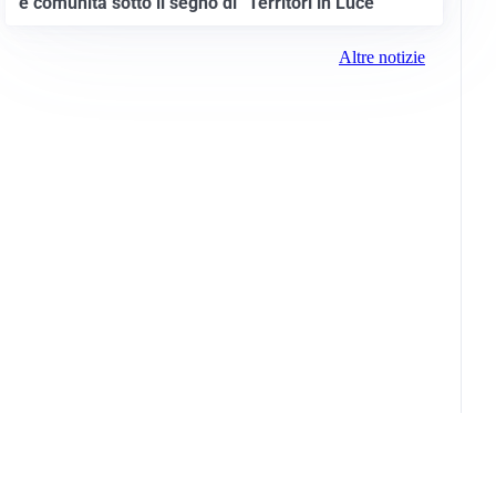
e comunità sotto il segno di “Territori in Luce”
Altre notizie