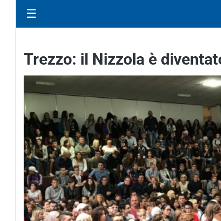
☰
Trezzo: il Nizzola è diventa