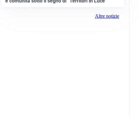
e comunità sotto il segno di “Territori in Luce”
Altre notizie