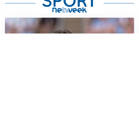
IL NOME NUOVO
Napoli, Musso resta un’opzione per la porta
TITOLARE IN CAMPIONATO
Inter, tocca a Pio Esposito: Chivu gli affida l’attacco