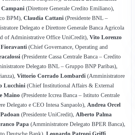
o Campani
(Direttore Generale Credito Emiliano),
nco BPM),
Claudia Cattani
(Presidente BNL –
tratore Delegato e Direttore Generale Banca Agricola
 of Administrative Office UniCredit),
Vito Lorenzo
 Fioravanti
(Chief Governance, Operating and
racalossi
(Presidente Cassa Centrale Banca – Credito
nistratore Delegato BNL – Gruppo BNP Paribas),
rianza),
Vittorio Corrado Lombardi
(Amministratore
o Lucchini
(Chief Institutional Affairs & External
e Maino
(Presidente Iccrea Banca – Istituto Centrale
ere Delegato e CEO Intesa Sanpaolo),
Andrea Orcel
o Padoan
(Presidente UniCredit),
Alberto Palma
Franco Papa
(Amministratore Delegato BPER Banca),
ato Deutsche Bank),
Leonardo Patroni Griffi