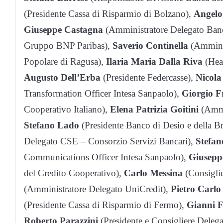
(Presidente Cassa di Risparmio di Bolzano),
Angel
Giuseppe Castagna
(Amministratore Delegato Ba
Gruppo BNP Paribas),
Saverio Continella
(Amminis
Popolare di Ragusa),
Ilaria Maria Dalla Riva
(Head
Augusto Dell’Erba
(Presidente Federcasse),
Nicola
Transformation Officer Intesa Sanpaolo),
Giorgio F
Cooperativo Italiano),
Elena Patrizia Goitini
(Ammi
Stefano Lado
(Presidente Banco di Desio e della B
Delegato CSE – Consorzio Servizi Bancari),
Stefan
Communications Officer Intesa Sanpaolo),
Giusepp
del Credito Cooperativo),
Carlo Messina
(Consigli
(Amministratore Delegato UniCredit),
Pietro Carl
(Presidente Cassa di Risparmio di Fermo),
Gianni 
Roberto Parazzini
(Presidente e Consigliere Deleg