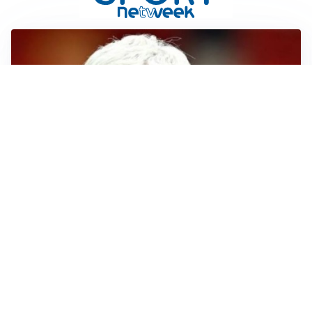
SERIE A
Roma, troppi gol subiti: Gasp deve lavorare in difesa
SERIE A
Milan, quanto lavoro per Amorim: il campo parla
chiaro