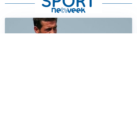
AMICHEVOLI
Juventus-Inter, antipasto di Serie A: le probabili
formazioni
IL NOME NUOVO
Napoli, Musso resta un’opzione per la porta