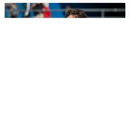
CALCIOMERCATO
Cagliari, il caso Esposito continua. Intanto arriva
Maldini
CALCIOMERCATO
Napoli, il solito Lukaku: non si presenta in ritiro, è
rottura