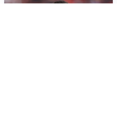
AFFARE IN CHIUSURA
Barcellona, colpo Rodri: battuto il Real Madrid
MOTIVATO
Douglas Luiz dice no all’Everton e punta sulla
Juventus
RIENTRO A RILENTO
Alcaraz, US Open lontano: la corsa contro il tempo
continua