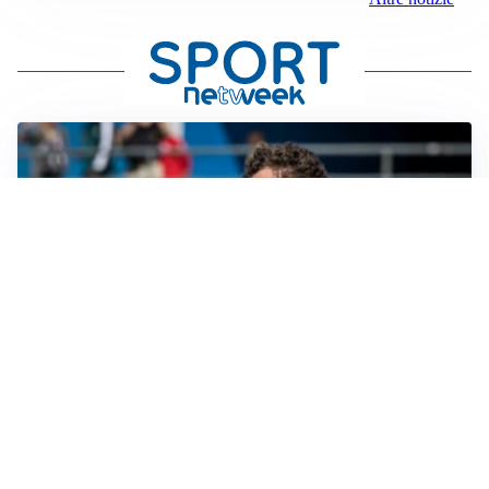
CALCIOMERCATO
Cagliari, il caso Esposito continua. Intanto arriva
Maldini