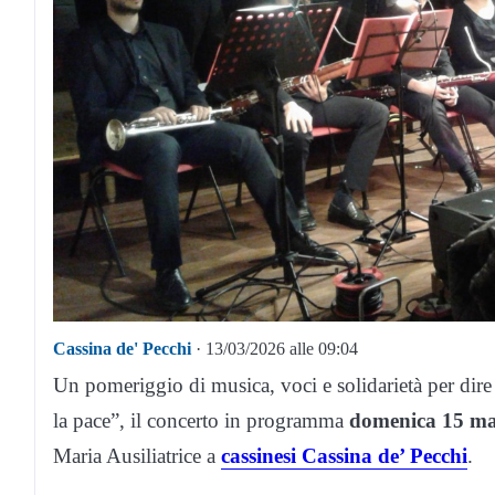
Cassina de' Pecchi
· 13/03/2026 alle 09:04
Un pomeriggio di musica, voci e solidarietà per dire
la pace”, il concerto in programma
domenica 15 mar
Maria Ausiliatrice a
cassinesi Cassina de’ Pecchi
.