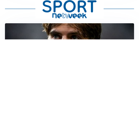
PREMIER LEAGUE
Palestra ammette: “Il Chelsea? Ho sempre sognato la
Premier”
CALCIOMERCATO