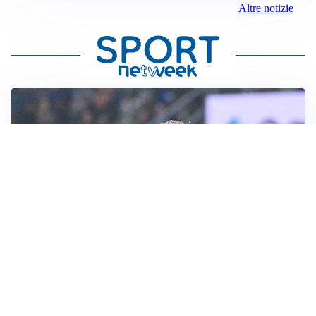
Altre notizie
L'INTRIGO
Frattesi-Juve, il mercato resta un gioco di incastri