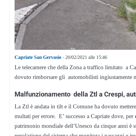
Capriate San Gervasio
· 20/02/2021 alle 15:46
Le telecamere che della Zona a traffico limitato a C
dovuto rimborsare gli automobilisti ingiustamente mu
Malfunzionamento della Ztl a Crespi, aut
La Ztl è andata in tilt e il Comune ha dovuto metter
multati per errore. E’ successo a Capriate dove, per e
patrimonio mondiale dell’Unesco da cinque anni è sta
regolazione del sistema che monitora i passaggi e inv