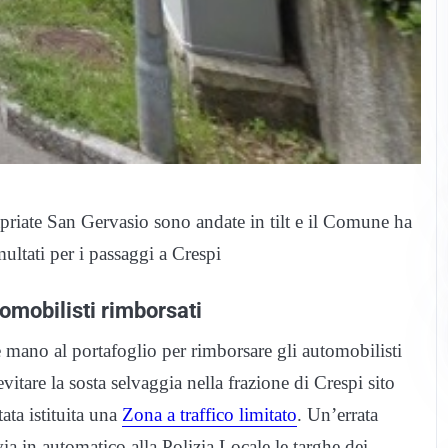
apriate San Gervasio sono andate in tilt e il Comune ha
ltati per i passaggi a Crespi
omobilisti rimborsati
e mano al portafoglio per rimborsare gli automobilisti
vitare la sosta selvaggia nella frazione di Crespi sito
ta istituita una
Zona a traffico limitato
. Un’errata
ia in automatico alla Polizia Locale le targhe dei