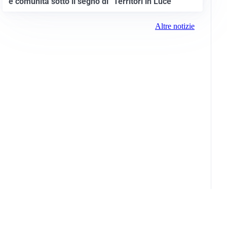
e comunità sotto il segno di “Territori in Luce”
Altre notizie