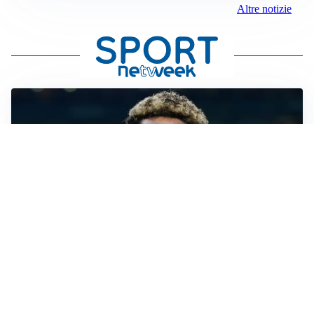
Altre notizie
MERCATO JUVE
La Juventus vuole Suzuki, ma il Psg è avanti