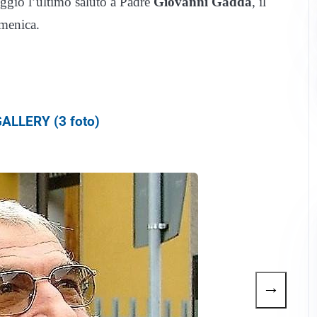
ggio l’ultimo saluto a Padre
Giovanni Gadda
, il
omenica.
ALLERY (3 foto)
→