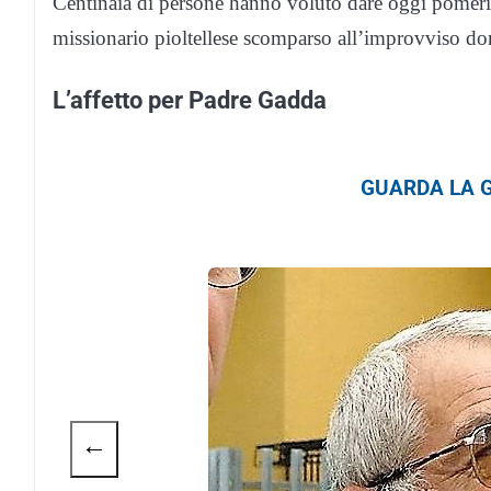
Centinaia di persone hanno voluto dare oggi pomeri
missionario pioltellese scomparso all’improvviso d
L’affetto per Padre Gadda
GUARDA LA G
←