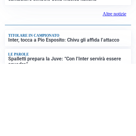
Altre notizie
TITOLARE IN CAMPIONATO
Inter, tocca a Pio Esposito: Chivu gli affida l’attacco
LE PAROLE
Spalletti prepara la Juve: “Con l’Inter servirà essere
squadra”
LONTANO DALL'ITALIA
Vlahovic, rebus futuro: Besiktas e Atletico si
contendono il serbo
TENSIONE NELL'ARIA
Roma, il caso Gasperini e il rebus del trequartista
Altre notizie