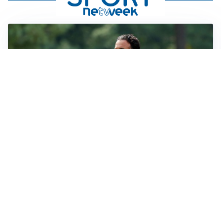
LE PAROLE
Milan, Amorim: “Sapevamo delle difficoltà, faremo
delle scelte”
LE PAROLE
Juventus, Spalletti soddisfatto: “I nuovi? Li ho visti
molto bene”