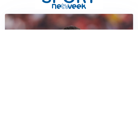
AFFARE IN CHIUSURA
Barcellona, colpo Rodri: battuto il Real Madrid
MOTIVATO
Douglas Luiz dice no all’Everton e punta sulla
Juventus