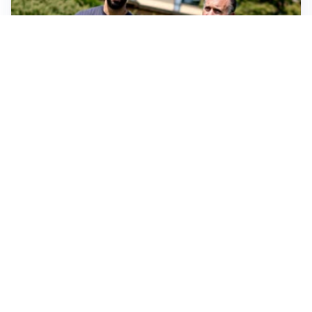
SERIE A
Milan, quanto lavoro per Amorim: il campo parla
chiaro
LE PAROLE
Milan, Amorim: “Sapevamo delle difficoltà, faremo
delle scelte”