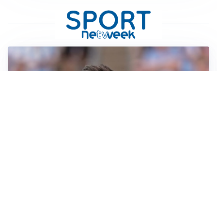
IL NOME NUOVO
Napoli, Musso resta un’opzione per la porta
TITOLARE IN CAMPIONATO