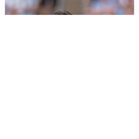
IL NOME NUOVO
Napoli, Musso resta un’opzione per la porta
TITOLARE IN CAMPIONATO
Inter, tocca a Pio Esposito: Chivu gli affida l’attacco
LE PAROLE
Spalletti prepara la Juve: “Con l’Inter servirà essere
squadra”