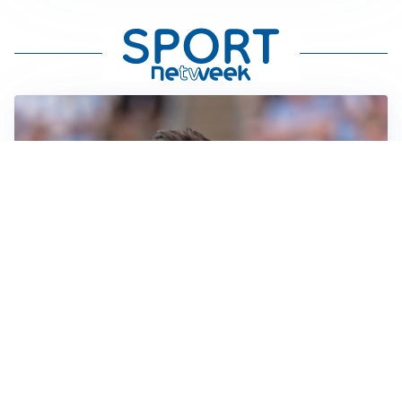
IL NOME NUOVO
Napoli, Musso resta un’opzione per la porta
TITOLARE IN CAMPIONATO