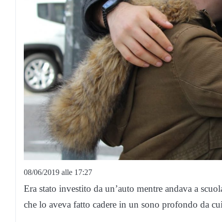
08/06/2019 alle 17:27
Era stato investito da un’auto mentre andava a scuol
che lo aveva fatto cadere in un sono profondo da cui