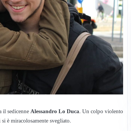
a il sedicenne
Alessandro Lo Duca
. Un colpo violento
 si è miracolosamente svegliato.