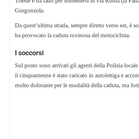
Trieste e ha fatto per immettersi in via Roma (la Pad
Gorgonzola.
Da quest’ultima strada, sempre diretto verso est, è s
ha provocato la caduta rovinosa del motociclista.
I soccorsi
Sul posto sono arrivati gli agenti della Polizia loc
il cinquantenne è stato caricato in autolettiga e ac
molto dolorante per le modalità della caduta, ma fort