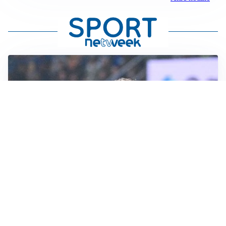
CALCIOMERCATO
Inter, Frattesi blocca il mercato nerazzurro: la
situazione