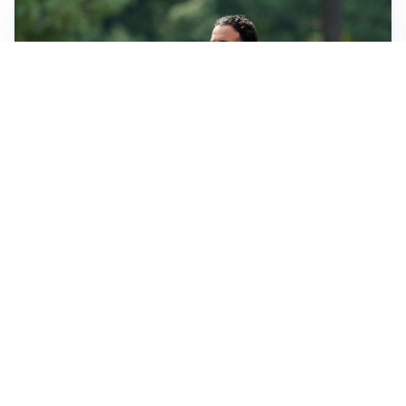
LE PAROLE
Milan, Amorim: “Sapevamo delle difficoltà, faremo
delle scelte”
LE PAROLE
Juventus, Spalletti soddisfatto: “I nuovi? Li ho visti
molto bene”
AMICHEVOLI
Il Milan crolla contro il Chelsea: 3-0 e prima sconfitta