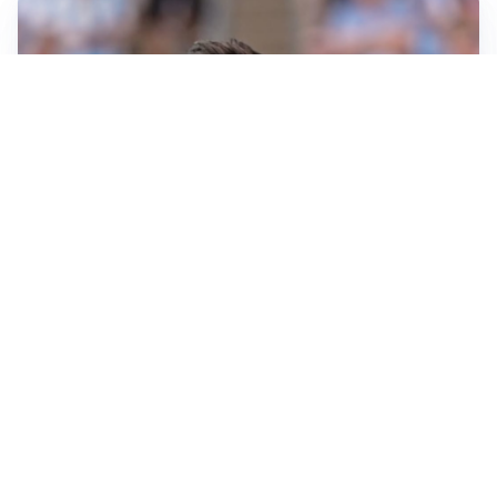
IL NOME NUOVO
Napoli, Musso resta un’opzione per la porta
TITOLARE IN CAMPIONATO
Inter, tocca a Pio Esposito: Chivu gli affida l’attacco
LE PAROLE
Spalletti prepara la Juve: “Con l’Inter servirà essere
squadra”