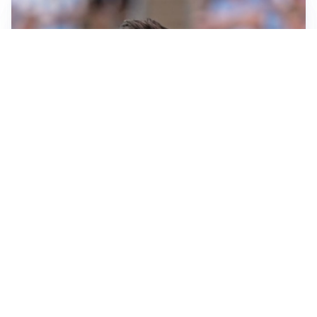
IL NOME NUOVO
Napoli, Musso resta un’opzione per la porta
TITOLARE IN CAMPIONATO
Inter, tocca a Pio Esposito: Chivu gli affida l’attacco
LE PAROLE
Spalletti prepara la Juve: “Con l’Inter servirà essere
squadra”