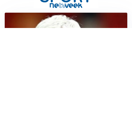
SERIE A
Roma, troppi gol subiti: Gasp deve lavorare in difesa
SERIE A
Milan, quanto lavoro per Amorim: il campo parla
chiaro