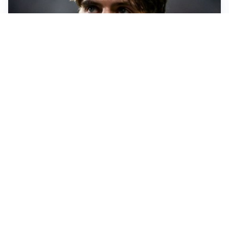
PREMIER LEAGUE
Palestra ammette: “Il Chelsea? Ho sempre sognato la
Premier”
CALCIOMERCATO
Milan, ufficiale la risoluzione di Bennacer: il
comunicato
AMICHEVOLI
Milan, altro test per Amorim: le possibili scelte per il
Chelsea