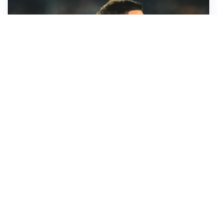
RINNOVO IN VISTA
Pellegrini e Roma avanti insieme: rinnovo ormai vicino
TRATTATIVA IN SALITA
Romero, l’Atletico accelera: Inter costretta a inseguire
GUERRA APERTA
Il ds del Cagliari contro Esposito: “Tentativo di
estorsione”