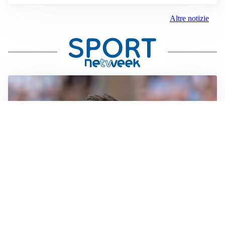
Altre notizie
IL NOME NUOVO
Napoli, Musso resta un’opzione per la porta