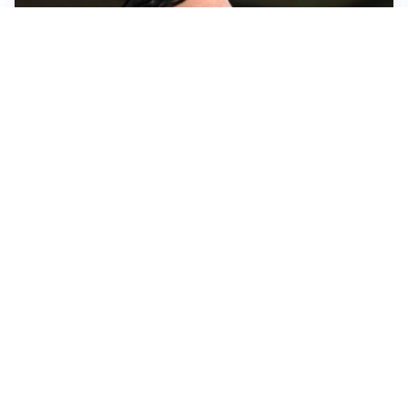
L'ALLARME
Sassuolo, l’allarme di Aquilani: “Non ho difensori, ma
mi fido della società”
CASO INFANTINO
La Fifa sta con Infantino ma ammette: “Che errore
l’apertura ai privati”
LA SVOLTA
Il Besiktas conferma: “Stiamo lavorando e parlando
con Vlahovic”