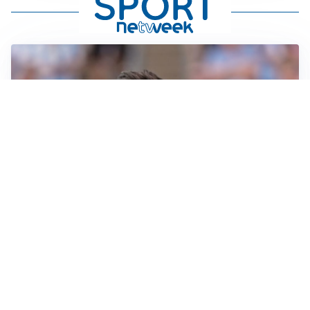
IL NOME NUOVO
Napoli, Musso resta un’opzione per la porta
TITOLARE IN CAMPIONATO
Inter, tocca a Pio Esposito: Chivu gli affida l’attacco